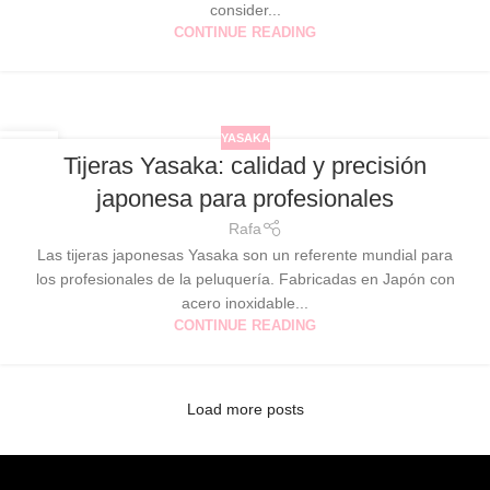
consider...
CONTINUE READING
YASAKA
15
Tijeras Yasaka: calidad y precisión
ABR
japonesa para profesionales
Rafa
Las tijeras japonesas Yasaka son un referente mundial para
los profesionales de la peluquería. Fabricadas en Japón con
acero inoxidable...
CONTINUE READING
Load more posts