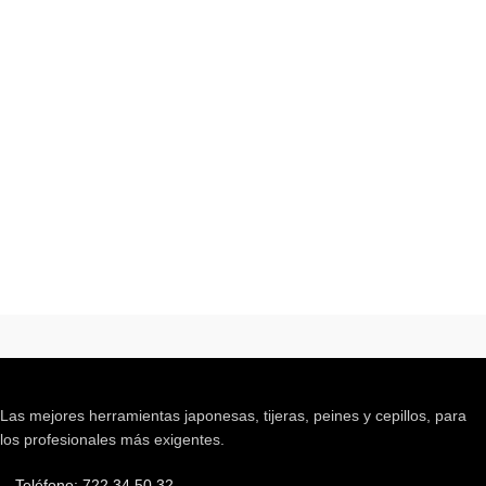
Las mejores herramientas japonesas, tijeras, peines y cepillos, para
los profesionales más exigentes.
Teléfono: 722 34 50 32