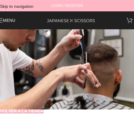
LOGIN / REGISTER
Skip to navigation
Skip to main content
MENU
CARRITO COMPRA
Tu carrito está vacío.
Antes de pasar por caja debe añadir algunos productos a su cesta de
la compra.
Encontrará muchos productos interesantes en nuestra página
"Tienda".
VOLVER A LA TIENDA