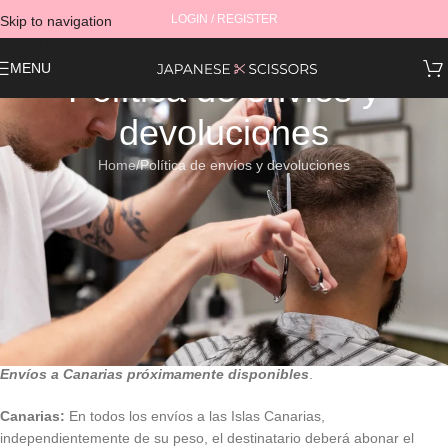
LOGIN / REGISTER
Skip to navigation
Skip to main content
MENU
Política de envíos y
devoluciones
Home
Política de envíos y devoluciones
ENTREGA
DESTINO
ENTREGA
PEDIDOS < 50€
PEDIDOS > 50€
Península
1-2 días
4.95 €
Gratis
Baleares
2-7 días
6.95 €
6.95 €
Canarias
4-7 días
14.50 €
14.50 €
Envíos a Canarias
próximamente disponibles
.
Canarias:
En todos los envíos a las Islas Canarias,
independientemente de su peso, el destinatario deberá abonar el