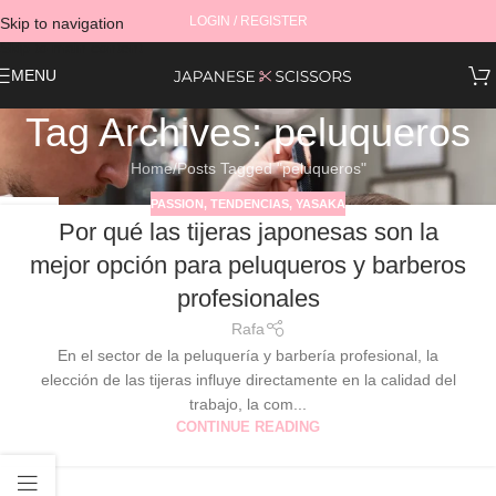
LOGIN / REGISTER
Skip to navigation
Skip to main content
MENU
Tag Archives: peluqueros
Home
Posts Tagged "peluqueros"
PASSION
,
TENDENCIAS
,
YASAKA
09
Por qué las tijeras japonesas son la
SEP
mejor opción para peluqueros y barberos
profesionales
Rafa
En el sector de la peluquería y barbería profesional, la
elección de las tijeras influye directamente en la calidad del
trabajo, la com...
CONTINUE READING