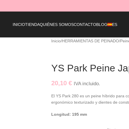
ES
INICIO
TIENDA
QUIÉNES SOMOS
CONTACTO
BLOG
Inicio
HERRAMIENTAS DE PEINADO
Pein
YS Park Peine J
20,10
€
IVA incluido.
El YS Park 280 es un peine híbrido para c
ergonómico texturizado y dientes de constr
Longitud: 195 mm