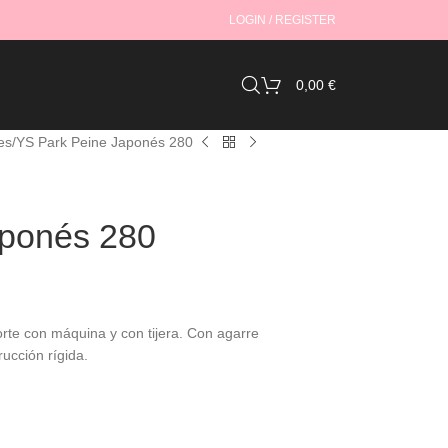
LOGIN / REGISTER
0,00
€
es
YS Park Peine Japonés 280
aponés 280
orte con máquina y con tijera. Con agarre
ucción rígida.