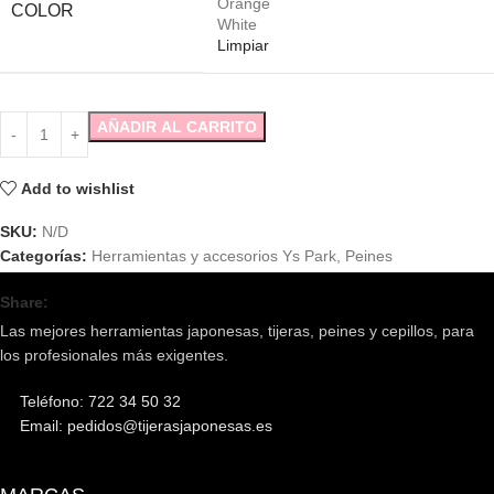
Orange
COLOR
White
Limpiar
AÑADIR AL CARRITO
Add to wishlist
SKU:
N/D
Categorías:
Herramientas y accesorios Ys Park
,
Peines
Share:
Las mejores herramientas japonesas, tijeras, peines y cepillos, para
los profesionales más exigentes.
Teléfono: 722 34 50 32
Email: pedidos@tijerasjaponesas.es