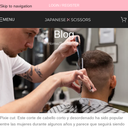
LOGIN / REGISTER
Skip to navigation
Skip to main content
MENU
Blog
Home
Tendencias
TENDENCIAS
Tendencias en cortes de cabello
para mujer en 2023
Silvia
On abril 6, 2023
Te traemos algunas tendencias en cortes de cabello para mujer este
2023.
Pixie cut: Este corte de cabello corto y desordenado ha sido popular
entre las mujeres durante algunos años y parece que seguirá siendo