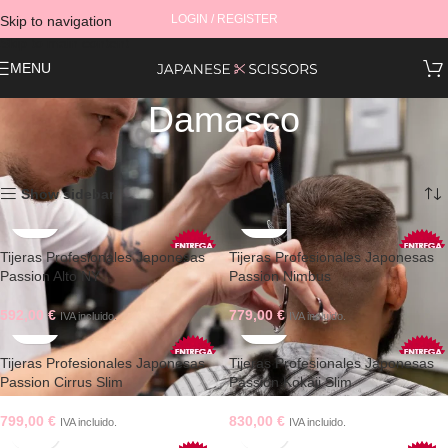
LOGIN / REGISTER
Skip to navigation
Skip to main content
MENU
Damasco
Mostrando los 8 resultados
Show sidebar
Tijeras Profesionales Japonesas
Tijeras Profesionales Japonesas
Passion Alto NY
Passion Nimbus
592,00
€
779,00
€
IVA incluido.
IVA incluido.
Tijeras Profesionales Japonesas
Tijeras Profesionales Japonesas
Passion Cirrus Slim
Passion Kokaji Slim
799,00
€
830,00
€
IVA incluido.
IVA incluido.