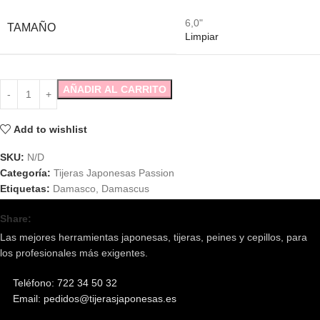
6,0"
TAMAÑO
Limpiar
AÑADIR AL CARRITO
Add to wishlist
SKU:
N/D
Categoría:
Tijeras Japonesas Passion
Etiquetas:
Damasco
,
Damascus
Share:
Las mejores herramientas japonesas, tijeras, peines y cepillos, para
los profesionales más exigentes.
Teléfono: 722 34 50 32
Email: pedidos@tijerasjaponesas.es